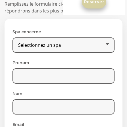
Reserver
Remplissez le formulaire ci-dessous et nous vous
répondrons dans les plus brefs délais.
Spa concerne
Prenom
Nom
Email